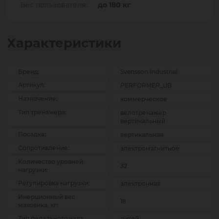
Вес пользователя:
до 180 кг
Характеристики
Бренд:
Svensson Industrial
Артикул:
PERFORMER_UB
Назначение:
коммерческое
Тип тренажера:
велотренажер
вертикальный
Посадка:
вертикальная
Сопротивление:
электромагнитное
Количество уровней
32
нагрузки:
Регулировка нагрузки:
электронная
Инерционный вес
18
маховика, кг:
Тип педального узла:
литой